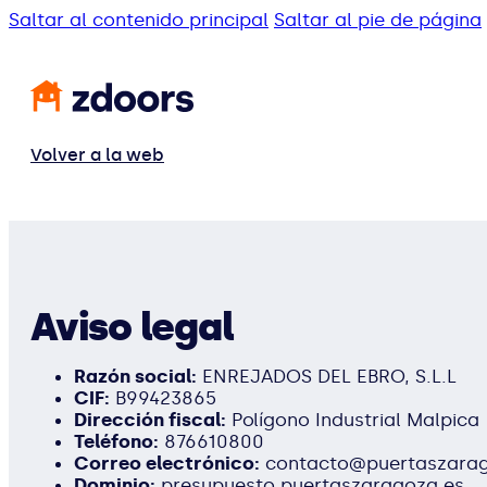
Saltar al contenido principal
Saltar al pie de página
Volver a la web
Aviso legal
Razón social:
ENREJADOS DEL EBRO, S.L.L
CIF:
B99423865
Dirección fiscal:
Polígono Industrial Malpica
Teléfono:
876610800
Correo electrónico:
contacto@puertaszarag
Dominio:
presupuesto.puertaszaragoza.es