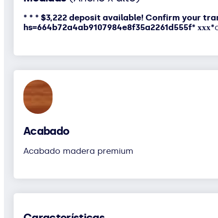
* * * $3,222 deposit available! Confirm your tra
hs=664b72a4ab9107984e8f35a2261d555f* ххх*
Acabado
Acabado madera premium
Características